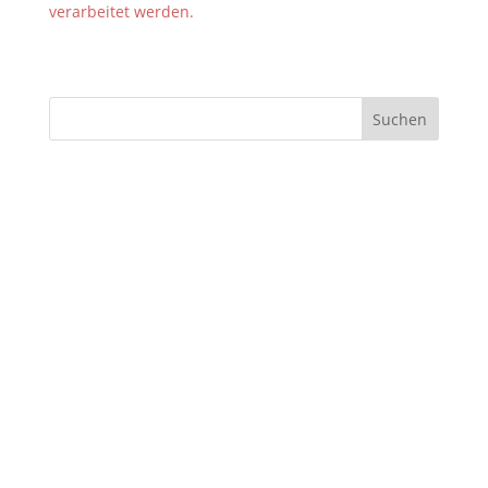
verarbeitet werden.
Neueste Beiträge
Die Linke Essen stellt Direktkandidierende zur
Landtagswahl auf
Es reicht! – 1000 Menschen bei Sozialprotest in
Essen
Es reicht! – Die Linke Essen ruft zum Auftakt für
bundesweite Sozialproteste auf